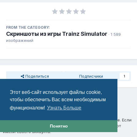
FROM THE CATEGORY:
Скриншоты из игры Trainz Simulator
· 1 589
изображений
Поделиться
Подписчики
1
Этот веб-сайт использует файлы cookie,
Комментариев нет
чтобы обеспечить Вас всем необходимым
функционалом!
Узнать Больше
Присоединяйтесь к обсуждению
Вы можете написать сейчас и зарегистрироваться позже. Если
у вас есть аккаунт,
авторизуйтесь
, чтобы опубликовать от
Понятно
имени своего аккаунта.