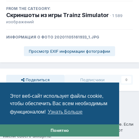
FROM THE CATEGORY:
Скриншоты из игры Trainz Simulator
· 1 589
изображений
ИНФОРМАЦИЯ О ФОТО 20201105161933_1.JPG
Просмотр EXIF информации фотографии
Поделиться
Подписчики
0
Этот веб-сайт использует файлы cookie,
Комментариев нет
чтобы обеспечить Вас всем необходимым
функционалом!
Узнать Больше
Присоединяйтесь к обсуждению
Вы можете написать сейчас и зарегистрироваться позже. Если
у вас есть аккаунт,
авторизуйтесь
, чтобы опубликовать от
Понятно
имени своего аккаунта.