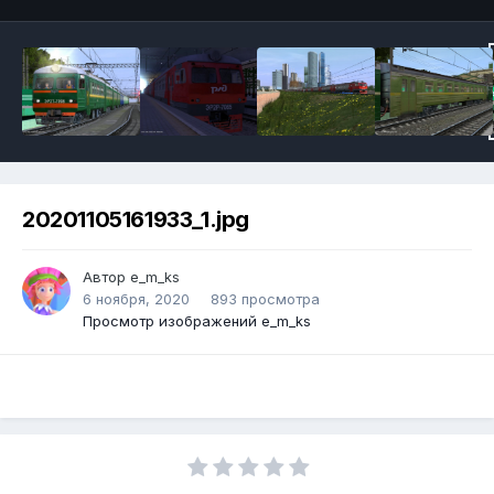
20201105161933_1.jpg
Автор
e_m_ks
6 ноября, 2020
893 просмотра
Просмотр изображений e_m_ks