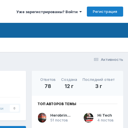
Регистрация
Уже зарегистрированы? Войти
Активность
Ответов
Создана
Последний ответ
78
12 г
3 г
ТОП АВТОРОВ ТЕМЫ
ки
0
Herobrine_47
Hi Tech
51 постов
4 постов