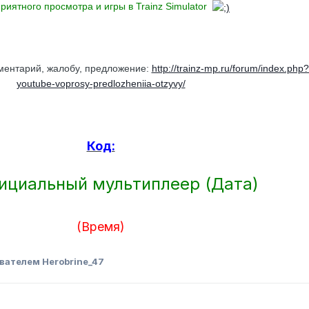
риятного просмотра и игры в Trainz Simulator
мментарий, жалобу, предложение:
http://trainz-mp.ru/forum/index.php?
youtube-voprosy-predlozheniia-otzyvy/
Код:
ициальный мультиплеер (Дата)
(Время)
вателем Herobrine_47