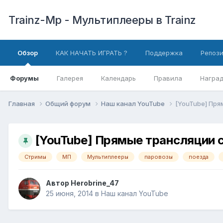
Trainz-Mp - Мультиплееры в Trainz
Обзор
КАК НАЧАТЬ ИГРАТЬ ?
Поддержка
Репоз
Форумы
Галерея
Календарь
Правила
Награ
Главная
Общий форум
Наш канал YouTube
[YouTube] Пр
[YouTube] Прямые трансляции 
Стримы
МП
Мультиплееры
паровозы
поезда
Автор
Herobrine_47
25 июня, 2014
в
Наш канал YouTube