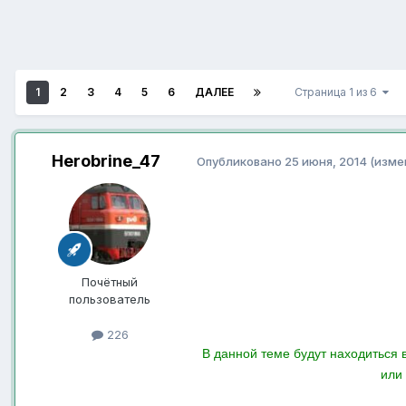
1
2
3
4
5
6
ДАЛЕЕ
Страница 1 из 6
Herobrine_47
Опубликовано
25 июня, 2014
(изме
Почётный
пользователь
226
В данной теме будут находиться
или 