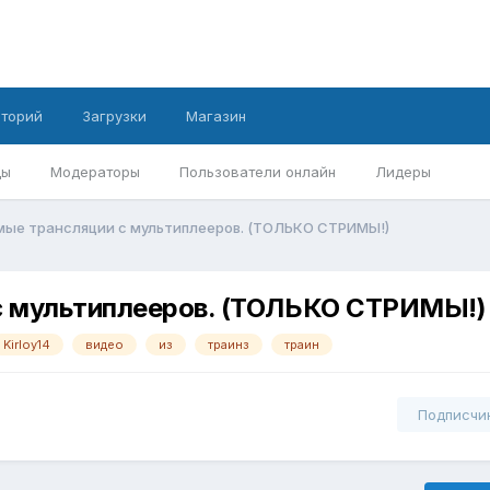
иторий
Загрузки
Магазин
ды
Модераторы
Пользователи онлайн
Лидеры
ямые трансляции с мультиплееров. (ТОЛЬКО СТРИМЫ!)
с мультиплееров. (ТОЛЬКО СТРИМЫ!)
Kirloy14
видео
из
траинз
траин
Подписчи