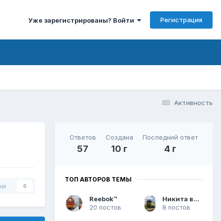
Регистрация
Уже зарегистрированы? Войти
Активность
Ответов
Создана
Последний ответ
57
10 г
4 г
ТОП АВТОРОВ ТЕМЫ
ки
0
Reebok™
Никита вогнистый
20 постов
8 постов