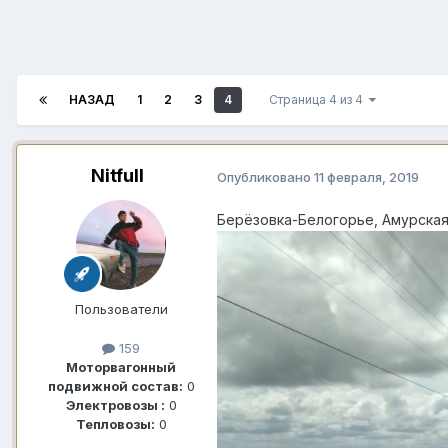
НАЗАД
1
2
3
4
Страница 4 из 4
Nitfull
Опубликовано
11 февраля, 2019
Берёзовка-Белогорье, Амурская 
Пользователи
159
Моторвагонный
подвижной состав:
0
Электровозы :
0
Тепловозы:
0