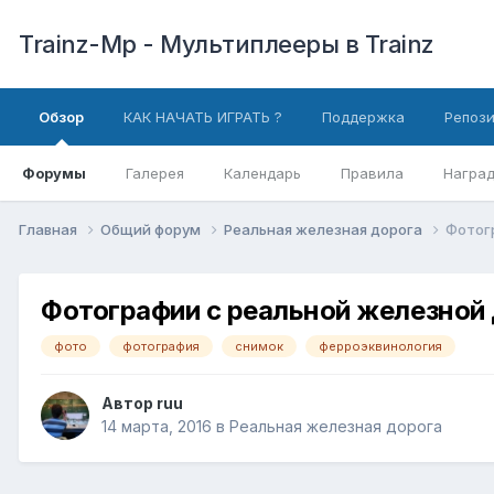
Trainz-Mp - Мультиплееры в Trainz
Обзор
КАК НАЧАТЬ ИГРАТЬ ?
Поддержка
Репоз
Форумы
Галерея
Календарь
Правила
Награ
Главная
Общий форум
Реальная железная дорога
Фотог
Фотографии с реальной железной
фото
фотография
снимок
ферроэквинология
Автор
ruu
14 марта, 2016
в
Реальная железная дорога