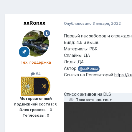
xxRonxx
Опубликовано
3 января, 2022
Первый пак заборов и ограждени
Билд: 4.6 и выше.
Материалы: PBR
Сплайны: ДА
Лоды: ДА
Тех. поддержка
Автор
@xxRonxx
54
Ссылка на Репозиторий
https://k
Список активов на DLS
Моторвагонный
Показать контент
подвижной состав:
0
Электровозы :
0
Тепловозы:
0