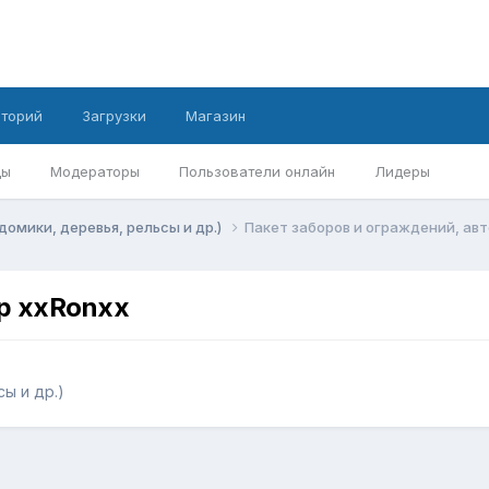
иторий
Загрузки
Магазин
ды
Модераторы
Пользователи онлайн
Лидеры
домики, деревья, рельсы и др.)
Пакет заборов и ограждений, авт
ор xxRonxx
ы и др.)