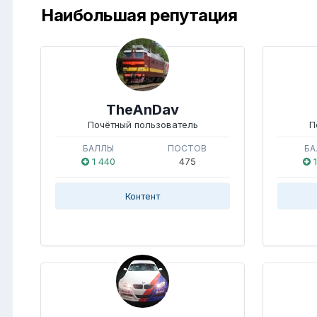
Наибольшая репутация
TheAnDav
Почётный пользователь
П
БАЛЛЫ
ПОСТОВ
БА
1 440
475
1
Контент