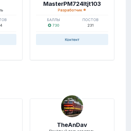
MasterPM724ltjt103
ль
Разработчик ®
ТОВ
БАЛЛЫ
ПОСТОВ
4
730
231
Контент
TheAnDav
Почётный пользователь